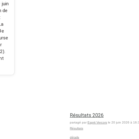
 juin
m de
x
La
9e
urse
r
2).
nt
Résultats 2026
partagé par
Esprit Vercors
le 20 juin 2026 à 16:
Résultats
détails