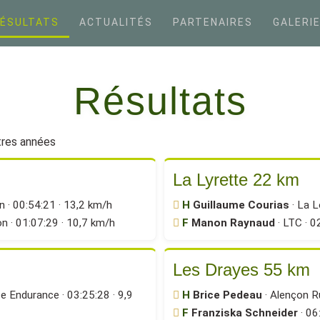
ÉSULTATS
ACTUALITÉS
PARTENAIRES
GALERI
Résultats
tres années
La Lyrette 22 km
on · 00:54:21 · 13,2 km/h
H
Guillaume Courias
· La L
on · 01:07:29 · 10,7 km/h
F
Manon Raynaud
· LTC · 0
Les Drayes 55 km
 Endurance · 03:25:28 · 9,9
H
Brice Pedeau
· Alençon Ru
F
Franziska Schneider
· 06