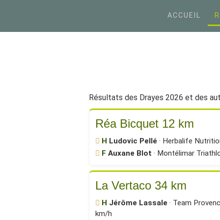
ACCUEIL
R
Résultats des Drayes 2026 et des au
Réa Bicquet 12 km
H
Ludovic Pellé
· Herbalife Nutriti
F
Auxane Blot
· Montélimar Triathl
La Vertaco 34 km
H
Jérôme Lassale
· Team Provence
km/h