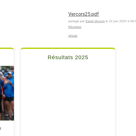
Vercors25.pdf
partagé par
Esprit Vercors
le 22 juin 2025 à 06:
Résultats
détails
Résultats 2025
s