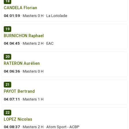
18
CANDELA Florian
04:01:59
·
Masters 0 H
·
La Loriolade
19
BURNICHON Raphael
04:04:45
·
Masters 2 H
·
EAC
20
RATERON Aurélien
04:06:36
·
Masters 0 H
21
PAYOT Bertrand
04:07:11
·
Masters 1 H
22
LOPEZ Nicolas
04:08:37
·
Masters 2 H
·
Atom Sport - ACBP