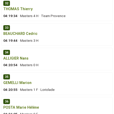
32
THOMAS Thierry
04:19:34
·
Masters 4 H
·
Team Provence
33
BEAUCHARD Cedric
04:19:44
·
Masters 3 H
34
ALLIGIER Nans
04:20:54
·
Masters 0 H
35
GEMELLI Marion
04:20:55
·
Masters 1 F
·
Loriolade
36
POSTA Marie Hélène