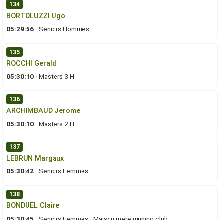
134
BORTOLUZZI Ugo
05:29:56
·
Seniors Hommes
135
ROCCHI Gerald
05:30:10
·
Masters 3 H
136
ARCHIMBAUD Jerome
05:30:10
·
Masters 2 H
137
LEBRUN Margaux
05:30:42
·
Seniors Femmes
138
BONDUEL Claire
05:30:45
·
Seniors Femmes
·
Maison mere running club