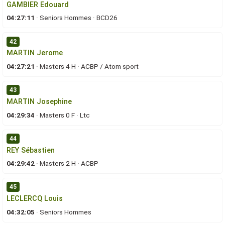
GAMBIER Edouard
04:27:11
·
Seniors Hommes
·
BCD26
42
MARTIN Jerome
04:27:21
·
Masters 4 H
·
ACBP / Atom sport
43
MARTIN Josephine
04:29:34
·
Masters 0 F
·
Ltc
44
REY Sébastien
04:29:42
·
Masters 2 H
·
ACBP
45
LECLERCQ Louis
04:32:05
·
Seniors Hommes