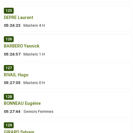
125
DEPRE Laurent
05:26:23
·
Masters 4 H
126
BARBERO Yannick
05:26:57
·
Masters 1 H
127
RIVAIL Hugo
05:27:03
·
Masters 0 H
128
BONNEAU Eugénie
05:27:44
·
Seniors Femmes
129
GIRARD Sylvain