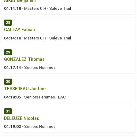
AIREY Benjamin
04:14:18
·
Masters 0 H
·
Salève Trail
28
GALLAY Fabian
04:14:18
·
Masters 0 H
·
Salève Trail
29
GONZALEZ Thomas
04:17:14
·
Seniors Hommes
30
TESSEREAU Justine
04:18:05
·
Seniors Femmes
·
EAC
31
DELEUZE Nicolas
04:19:02
·
Seniors Hommes