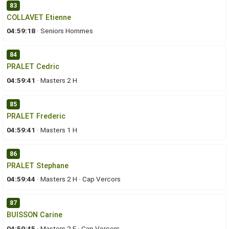
83
COLLAVET Etienne
04:59:18
·
Seniors Hommes
84
PRALET Cedric
04:59:41
·
Masters 2 H
85
PRALET Frederic
04:59:41
·
Masters 1 H
86
PRALET Stephane
04:59:44
·
Masters 2 H
·
Cap Vercors
87
BUISSON Carine
04:59:45
·
Masters 2 F
·
Cap Vercors