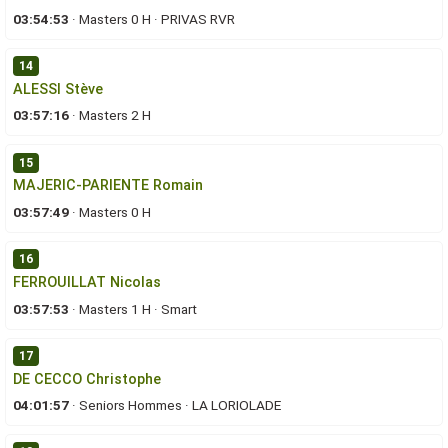
03:54:53
·
Masters 0 H
·
PRIVAS RVR
14
ALESSI Stève
03:57:16
·
Masters 2 H
15
MAJERIC-PARIENTE Romain
03:57:49
·
Masters 0 H
16
FERROUILLAT Nicolas
03:57:53
·
Masters 1 H
·
Smart
17
DE CECCO Christophe
04:01:57
·
Seniors Hommes
·
LA LORIOLADE