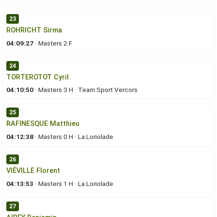
23
ROHRICHT Sirma
04:09:27
·
Masters 2 F
24
TORTEROTOT Cyril
04:10:50
·
Masters 3 H
·
Team Sport Vercors
25
RAFINESQUE Matthieu
04:12:38
·
Masters 0 H
·
La Loriolade
26
VIÉVILLE Florent
04:13:53
·
Masters 1 H
·
La Loriolade
27