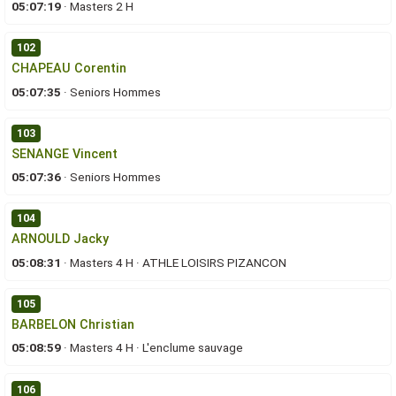
05:07:19
·
Masters 2 H
102
CHAPEAU Corentin
05:07:35
·
Seniors Hommes
103
SENANGE Vincent
05:07:36
·
Seniors Hommes
104
ARNOULD Jacky
05:08:31
·
Masters 4 H
·
ATHLE LOISIRS PIZANCON
105
BARBELON Christian
05:08:59
·
Masters 4 H
·
L'enclume sauvage
106