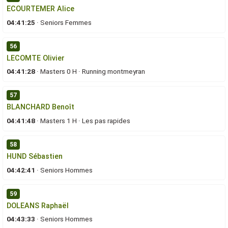
ECOURTEMER Alice
04:41:25
·
Seniors Femmes
56
LECOMTE Olivier
04:41:28
·
Masters 0 H
·
Running montmeyran
57
BLANCHARD Benoît
04:41:48
·
Masters 1 H
·
Les pas rapides
58
HUND Sébastien
04:42:41
·
Seniors Hommes
59
DOLEANS Raphaël
04:43:33
·
Seniors Hommes