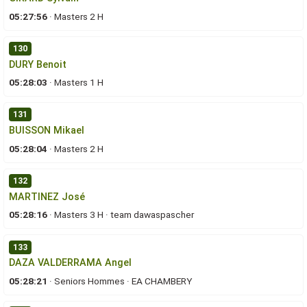
05:27:56
·
Masters 2 H
130
DURY Benoit
05:28:03
·
Masters 1 H
131
BUISSON Mikael
05:28:04
·
Masters 2 H
132
MARTINEZ José
05:28:16
·
Masters 3 H
·
team dawaspascher
133
DAZA VALDERRAMA Angel
05:28:21
·
Seniors Hommes
·
EA CHAMBERY