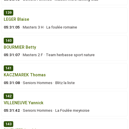
139
LEGER Blaise
05:31:05
·
Masters 3 H
·
La foulée romaine
140
BOURMIER Betty
05:31:07
·
Masters 2 F
·
Team herbasse sport nature
141
KACZMAREK Thomas
05:31:08
·
Seniors Hommes
·
Blitz la liste
142
VILLENEUVE Yannick
05:31:42
·
Seniors Hommes
·
La Foulée meynoise
143