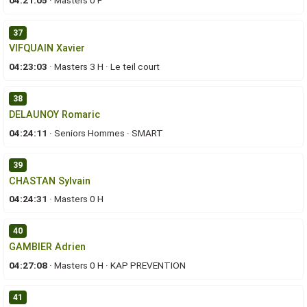
04:21:05
·
Masters 0 F
37
VIFQUAIN Xavier
04:23:03
·
Masters 3 H
·
Le teil court
38
DELAUNOY Romaric
04:24:11
·
Seniors Hommes
·
SMART
39
CHASTAN Sylvain
04:24:31
·
Masters 0 H
40
GAMBIER Adrien
04:27:08
·
Masters 0 H
·
KAP PREVENTION
41