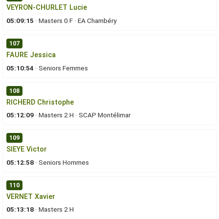
VEYRON-CHURLET Lucie
05:09:15
·
Masters 0 F
·
EA Chambéry
107
FAURE Jessica
05:10:54
·
Seniors Femmes
108
RICHERD Christophe
05:12:09
·
Masters 2 H
·
SCAP Montélimar
109
SIEYE Victor
05:12:58
·
Seniors Hommes
110
VERNET Xavier
05:13:18
·
Masters 2 H