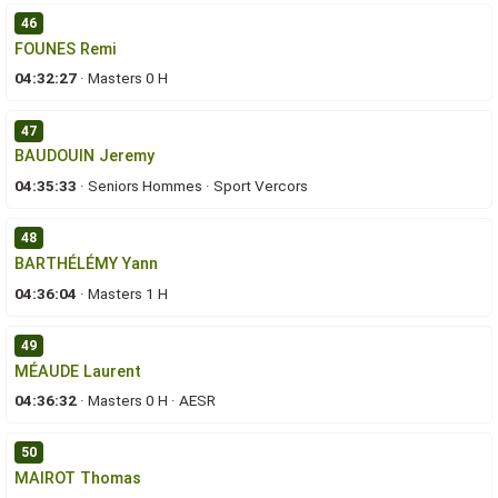
46
FOUNES Remi
04:32:27
·
Masters 0 H
47
BAUDOUIN Jeremy
04:35:33
·
Seniors Hommes
·
Sport Vercors
48
BARTHÉLÉMY Yann
04:36:04
·
Masters 1 H
49
MÉAUDE Laurent
04:36:32
·
Masters 0 H
·
AESR
50
MAIROT Thomas