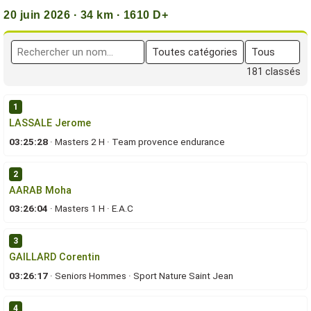
20 juin 2026 · 34 km · 1610 D+
181 classés
1
LASSALE Jerome
03:25:28
·
Masters 2 H
·
Team provence endurance
2
AARAB Moha
03:26:04
·
Masters 1 H
·
E.A.C
3
GAILLARD Corentin
03:26:17
·
Seniors Hommes
·
Sport Nature Saint Jean
4