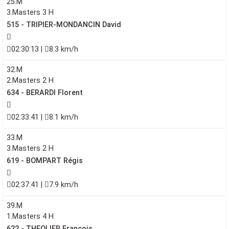
25.M
3.Masters 3 H
515 - TRIPIER-MONDANCIN David
02:30:13 |
8.3 km/h
32.M
2.Masters 2 H
634 - BERARDI Florent
02:33:41 |
8.1 km/h
33.M
3.Masters 2 H
619 - BOMPART Régis
02:37:41 |
7.9 km/h
39.M
1.Masters 4 H
622 - THEOLIER Francois