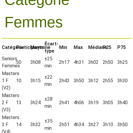
Femmes
Écart-
Catégorie
Participants
Moyenne
Min
Max
Médiane
P25
P75
type
Seniors
±25
50
3h08
2h17
4h31
3h02
2h50
3h25
Femmes
min
Masters
±22
1 F
10
3h15
2h43
3h50
3h12
2h55
3h30
min
(V2)
Masters
±28
2 F
13
3h24
2h41
4h06
3h19
3h05
3h40
min
(V3)
Masters
±35
3 F
14
3h32
2h51
4h34
3h27
3h10
3h50
min
(V4)