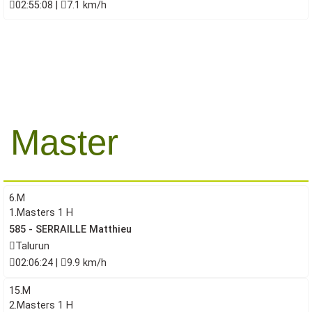
02:55:08 |
7.1 km/h
Master
6.M
1.Masters 1 H
585 - SERRAILLE Matthieu
Talurun
02:06:24 |
9.9 km/h
15.M
2.Masters 1 H