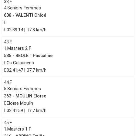
38.F
4.Seniors Femmes
608 - VALENTI Chloé
02:39:14 |
7.8 km/h
43.F
1.Masters 2 F
535 - BEOLET Pascaline
Cs Galauriens
02:41:47 |
7.7 km/h
44.F
5.Seniors Femmes
363 - MOULIN Eloïse
Eloïse Moulin
02:41:59 |
7.7 km/h
45.F
1.Masters 1 F