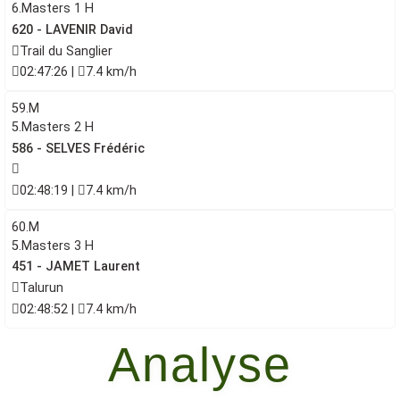
6.Masters 1 H
620 - LAVENIR David
Trail du Sanglier
02:47:26 |
7.4 km/h
59.M
5.Masters 2 H
586 - SELVES Frédéric
02:48:19 |
7.4 km/h
60.M
5.Masters 3 H
451 - JAMET Laurent
Talurun
02:48:52 |
7.4 km/h
Analyse