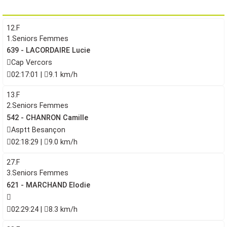
12.F
1.Seniors Femmes
639 - LACORDAIRE Lucie
Cap Vercors
02:17:01 |
9.1 km/h
13.F
2.Seniors Femmes
542 - CHANRON Camille
Asptt Besançon
02:18:29 |
9.0 km/h
27.F
3.Seniors Femmes
621 - MARCHAND Elodie
02:29:24 |
8.3 km/h