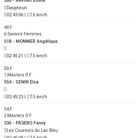
366 - ARPINO Emilie
Dauphirun
02:43:06 |
7.6 km/h
49.F
6.Seniors Femmes
518 - MONNIER Angélique
02:45:21 |
7.5 km/h
50.F
1.Masters 0 F
554 - GENIN Elsa
02:45:23 |
7.5 km/h
54.F
2.Masters 0 F
336 - PASERO Fanny
Les Coureurs du Lac Bleu
02:46:09 |
7.5 km/h