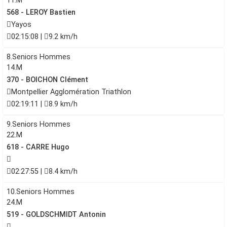
11.M
568 - LEROY Bastien
Yayos
02:15:08 |
9.2 km/h
8.Seniors Hommes
14.M
370 - BOICHON Clément
Montpellier Agglomération Triathlon
02:19:11 |
8.9 km/h
9.Seniors Hommes
22.M
618 - CARRE Hugo
02:27:55 |
8.4 km/h
10.Seniors Hommes
24.M
519 - GOLDSCHMIDT Antonin