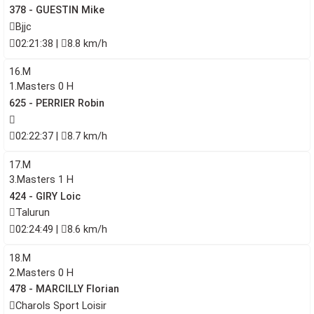
378 - GUESTIN Mike
Bjjc
02:21:38 |
8.8 km/h
16.M
1.Masters 0 H
625 - PERRIER Robin
02:22:37 |
8.7 km/h
17.M
3.Masters 1 H
424 - GIRY Loic
Talurun
02:24:49 |
8.6 km/h
18.M
2.Masters 0 H
478 - MARCILLY Florian
Charols Sport Loisir