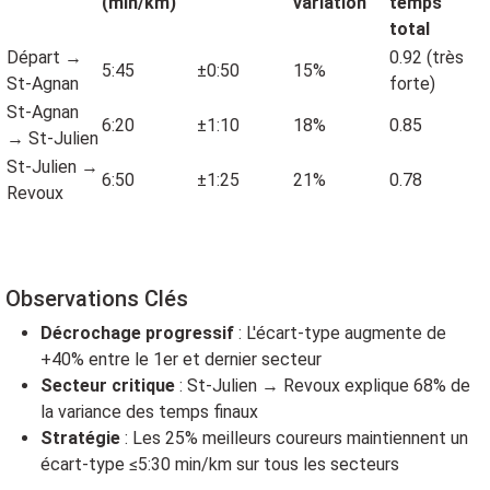
(min/km)
variation
temps
total
Départ →
0.92 (très
5:45
±0:50
15%
St-Agnan
forte)
St-Agnan
6:20
±1:10
18%
0.85
→ St-Julien
St-Julien →
6:50
±1:25
21%
0.78
Revoux
Observations Clés
Décrochage progressif
: L'écart-type augmente de
+40% entre le 1er et dernier secteur
Secteur critique
: St-Julien → Revoux explique 68% de
la variance des temps finaux
Stratégie
: Les 25% meilleurs coureurs maintiennent un
écart-type ≤5:30 min/km sur tous les secteurs