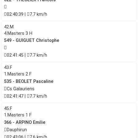
02:40:39 |
7.7 km/h
42.M
4.Masters 3 H
549 - GUIGUET Christophe
02:41:45 |
7.7 km/h
43.F
1.Masters 2 F
535 - BEOLET Pascaline
Cs Galauriens
02:41:47 |
7.7 km/h
45.F
1.Masters 1 F
366 - ARPINO Emilie
Dauphirun
02:43:06 |
7.6 km/h