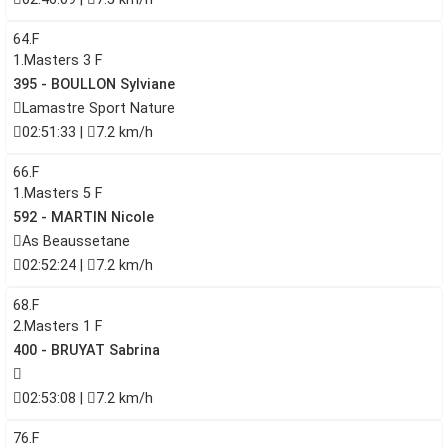
64.F
1.Masters 3 F
395 - BOULLON Sylviane
Lamastre Sport Nature
02:51:33 |
7.2 km/h
66.F
1.Masters 5 F
592 - MARTIN Nicole
As Beaussetane
02:52:24 |
7.2 km/h
68.F
2.Masters 1 F
400 - BRUYAT Sabrina
02:53:08 |
7.2 km/h
76.F