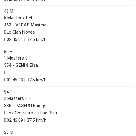
48.M
5.Masters 1 H
463 - VEGAS Maxime
Le Clan Noves
02:46:01 |
7.5 km/h
50.F
1.Masters 0 F
554 - GENIN Elsa
02:45:23 |
7.5 km/h
54.F
2.Masters 0 F
336 - PASERO Fanny
Les Coureurs du Lac Bleu
02:46:09 |
7.5 km/h
57.M