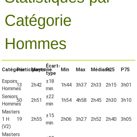
Catégorie
Hommes
Écart-
Catégorie
Participants
Moyenne
Min
Max
Médiane
P25
P75
type
Espoirs
±18
13
2h42
1h44
3h37
2h33
2h15
3h01
Hommes
min
Seniors
±22
50
2h51
1h54
4h58
2h45
2h30
3h10
Hommes
min
Masters
±15
1 H
19
2h55
2h06
3h27
2h52
2h40
3h05
min
(V2)
Masters