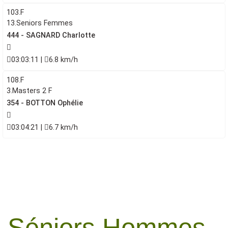
103.F
13.Seniors Femmes
444 - SAGNARD Charlotte
03:03:11 |
6.8 km/h
108.F
3.Masters 2 F
354 - BOTTON Ophélie
03:04:21 |
6.7 km/h
Séniors Hommes